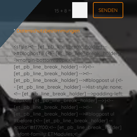
SENDEN
=
15 + 8
*
Datenschutzbestimmungen
<style><!-- [et_pb_line_break_holder] --
>#blogpost li {<!-- [et_pb_line_break_holder] -
->margin-bottom: 20px;<!--
[et_pb_line_break_holder] -->}<!--
[et_pb_line_break_holder] --><!--
[et_pb_line_break_holder] -->#blogpost ul {<!-
- [et_pb_line_break_holder] -->list-style: none;
<!-- [et_pb_line_break_holder] -->padding-left:
25px<!-- [et_pb_line_break_holder] -->}<!--
[et_pb_line_break_holder] --><!--
[et_pb_line_break_holder] -->#blogpost ul
li:before {<!-- [et_pb_line_break_holder] --
>color: #f77f00;<!-- [et_pb_line_break_holder]
-->font-family: ETModules;<!--