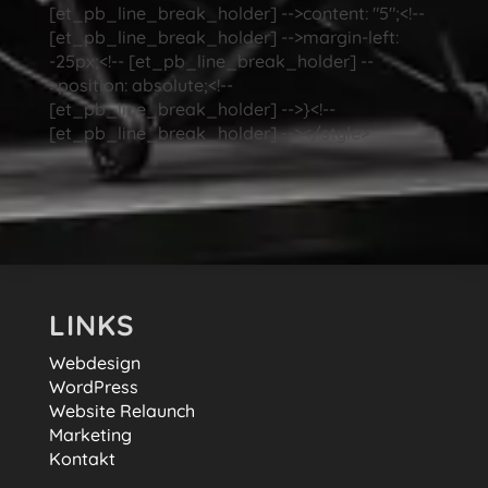
[et_pb_line_break_holder] -->content: "5";<!--
[et_pb_line_break_holder] -->margin-left:
-25px;<!-- [et_pb_line_break_holder] --
>position: absolute;<!--
[et_pb_line_break_holder] -->}<!--
[et_pb_line_break_holder] --></style>
LINKS
Webdesign
WordPress
Website Relaunch
Marketing
Kontakt