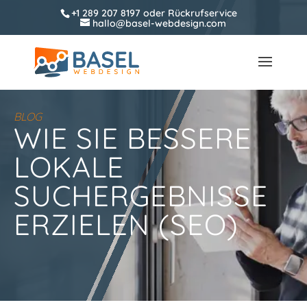
+1 289 207 8197
oder
Rückrufservice
hallo@basel-webdesign.com
BLOG
WIE SIE BESSERE
LOKALE
SUCHERGEBNISSE
ERZIELEN (SEO)