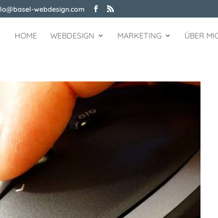
llo@basel-webdesign.com
HOME
WEBDESIGN
MARKETING
ÜBER MI