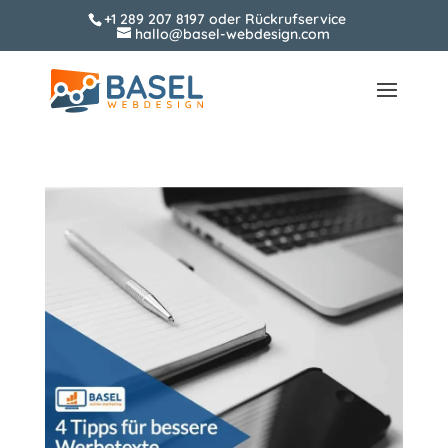
+1 289 207 8197
oder
Rückrufservice
hallo@basel-webdesign.com