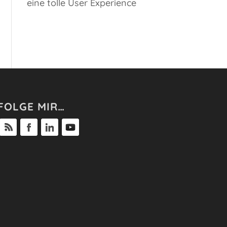
eine tolle User Experience
FOLGE MIR…