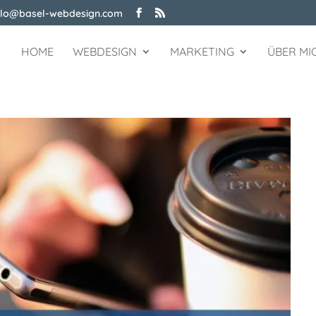
llo@basel-webdesign.com
HOME
WEBDESIGN
MARKETING
ÜBER MI