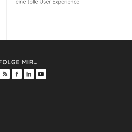
eine tolle User Experience
FOLGE MIR…